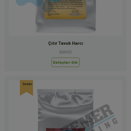
Çıtır Tavuk Harcı
DARVO
Detayları Gör
Zemer