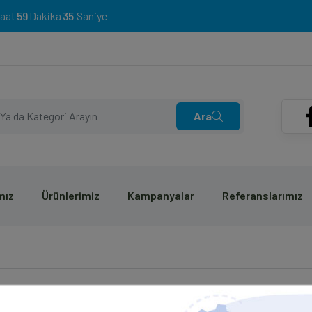
59
34
Ara
mız
Ürünlerimiz
Kampanyalar
Referanslarımız