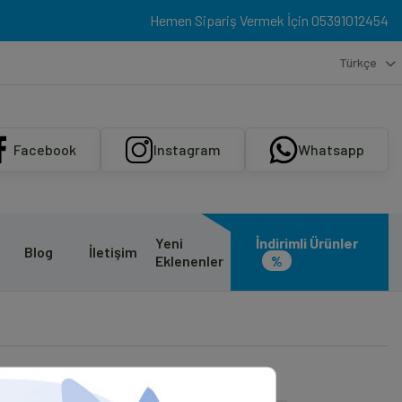
Hemen Sipariş Vermek İçin
05391012454
Türkçe
Facebook
Instagram
Whatsapp
Yeni
İndirimli Ürünler
Blog
İletişim
Eklenenler
%