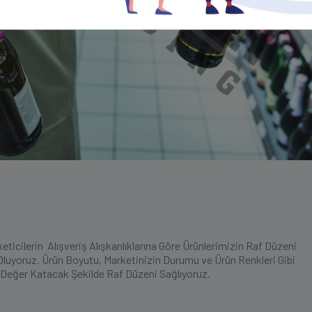
eticilerin Alışveriş Alışkanlıklarına Göre Ürünlerimizin Raf Düzeni
luyoruz. Ürün Boyutu, Marketinizin Durumu ve Ürün Renkleri Gibi
 Değer Katacak Şekilde Raf Düzeni Sağlıyoruz.