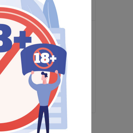
Diğer Hizmetler
Geniş Ürün Yelpazesi
Kaliteli Ürünler
Lojistik Desteği
Raf Düzeni
Ürün Danışmanlığı