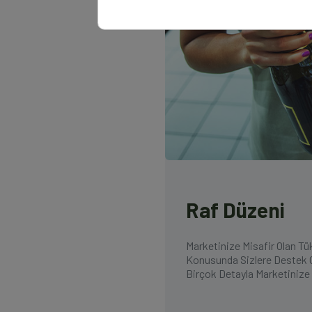
Raf Düzeni
Marketinize Misafir Olan Tük
Konusunda Sizlere Destek O
Birçok Detayla Marketinize