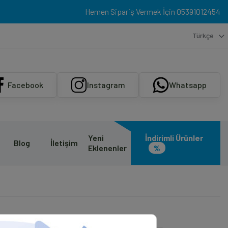
Hemen Sipariş Vermek İçin
05391012454
Türkçe
Facebook
Instagram
Whatsapp
Yeni
İndirimli Ürünler
Blog
İletişim
Eklenenler
%