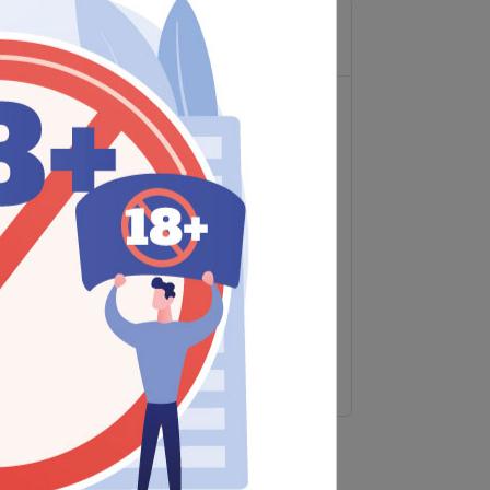
Diğer Hizmetler
Geniş Ürün Yelpazesi
Kaliteli Ürünler
Lojistik Desteği
Raf Düzeni
Ürün Danışmanlığı