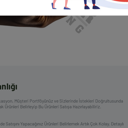
nlığı
asyon, Müşteri Portföyünüz ve Sizlerinde İstekleri Doğrultusunda
 Ürünleri Belirleyip Bu Ürünleri Satışa Hazırlayabiliriz.
e Satışını Yapacağınız Ürünleri Belirlemek Artık Çok Kolay. Detaylı