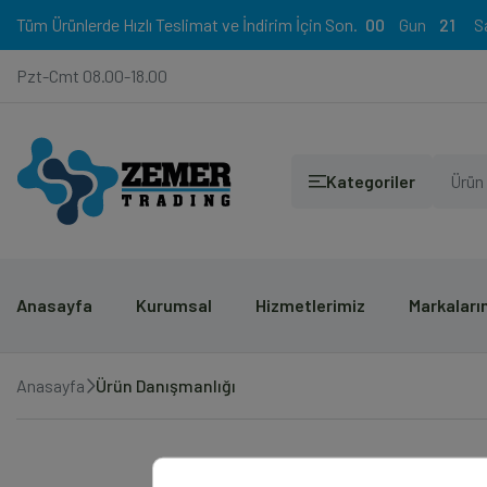
Tüm Ürünlerde Hızlı Teslimat ve İndirim İçin Son.
00
21
Pzt-Cmt 08.00-18.00
Kategoriler
Anasayfa
Kurumsal
Hizmetlerimiz
Markaları
Anasayfa
Ürün Danışmanlığı