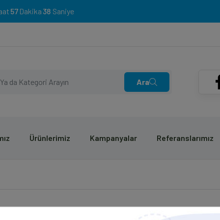
57
37
Ara
mız
Ürünlerimiz
Kampanyalar
Referanslarımız