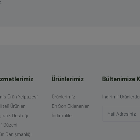
z.
izmetlerimiz
Ürünlerimiz
Bültenimize K
niş Ürün Yelpazesi
Ürünlerimiz
İndirimli Ürünlerd
liteli Ürünler
En Son Eklenenler
jistik Desteği
İndirimliler
f Düzeni
ün Danışmanlığı